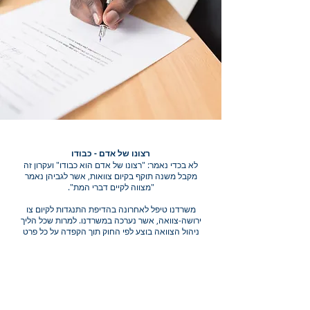
רצונו של אדם - כבודו
לא בכדי נאמר: "רצונו של אדם הוא כבודו" ועקרון זה
מקבל משנה תוקף בקיום צוואות, אשר לגביהן נאמר
"מצווה לקיים דברי המת".
משרדנו טיפל לאחרונה בהדיפת התנגדות לקיום צו
ירושה-צוואה, אשר נערכה במשרדנו. למרות שכל הליך
ניהול הצוואה בוצע לפי החוק תוך הקפדה על כל פרט
בתהליך, המתנגדים להליך טענו כי המנוחה לקתה בעבר
בדמנציה, ומכיוון שכך יש חשש שהיא לא הייתה עצמאית
בעת עריכת צוואתה. חמור מכך, המתנגדים טענו כי יש
חשש שהתובעים לקיום הצוואה אף היו מעורבים בעריכת
צוואתה של המנוחה.
יודגש כי כשמדובר בניסיון להפרכת צוואה וביטולה, מידת
ההוכחה לכשירותה של הצוואה אינה עניין של מה בכך,